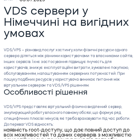
VDS сервери у
Німеччині на вигідних
умовах
VDS/VPS – різновид послуг хостингу, коли фізичні ресурси одного
сервера діляться між різними користувачами та власниками сайтів,
інших сервісів. Їхнє застосування підвищує гнучкість для
користувачів, знижує експлуатаційні витрати, зумовлені покупкою,
обслуговуванням, налаштуванням серверних потужностей. При
пошуку подібних ресурсів у користувача виникає питання між
віртуальним сервером та VDS/VPS рішенням.
Особливості рішення
VDS/VPS представляє віртуальний фізично виділений сервер,
эмулирующий роботу власного повному обсязі, що формує ряд
специфічних плюсів і мінусів, які треба враховувати під час роботи.
До
переваг VDS
відносять:
наявність root-доступу, що дає повний доступ до
всіх можливостей та даних серверів з можливістю