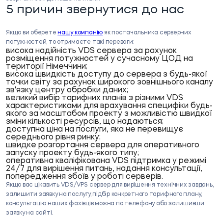
5 причин звернутися до нас
Якщо ви оберете
нашу компанію
як постачальника серверних
потужностей, то отримаєте такі переваги:
висока
надійність VDS
сервера за рахунок
розміщення потужностей у сучасному ЦОД на
території Німеччини;
висока швидкість доступу до сервера з будь-якої
точки світу за рахунок широкого зовнішнього каналу
зв'язку центру обробки даних;
великий вибір тарифних планів з різними
VDS
характеристиками
для врахування специфіки будь-
якого за масштабом проекту з можливістю швидкої
зміни кількості ресурсів, що надаються;
доступна ціна на послуги, яка не перевищує
середнього рівня ринку;
швидке розгортання сервера для оперативного
запуску проекту будь-якого типу;
оперативна кваліфікована
VDS підтримка
у режимі
24/7 для вирішення питань, надання консультації,
попередження збоїв у роботі серверів.
Якщо вас цікавить VDS/VPS сервер для вирішення технічних завдань,
залишити заявку на послугу, підбір конкретного тарифного плану,
консультацію наших фахівців можна по телефону або залишивши
заявку на сайті.