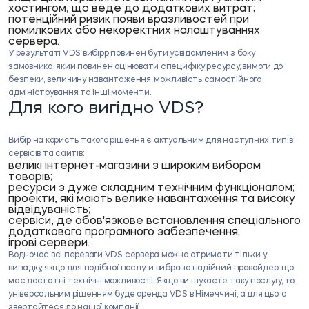
хостингом, що веде до додаткових витрат;
потенційний ризик появи вразливостей при
помилкових або некоректних налаштуваннях
сервера.
У результаті
VDS вибір
р повинен бути усвідомленим з боку
замовника, який повинен оцінювати специфіку ресурсу, вимоги до
безпеки, величину навантаження, можливість самостійного
адміністрування та інші моменти.
Для кого вигідно VDS?
Вибір на користь такого рішення є актуальним для наступних типів
сервісів та сайтів:
великі інтернет-магазини з широким вибором
товарів;
ресурси з дуже складним технічним функціоналом;
проекти, які мають велике навантаження та високу
відвідуваність;
сервіси, де обов'язкове встановлення спеціального
додаткового програмного забезпечення;
ігрові сервери.
Водночас всі переваги VDS сервера можна отримати тільки у
випадку, якщо для подібної послуги вибрано надійний провайдер, що
має достатні технічні можливості. Якщо ви шукаєте таку послугу, то
універсальним рішенням буде оренда
VDS в Німеччині
, а для цього
звертайтеся до нашої компанії.