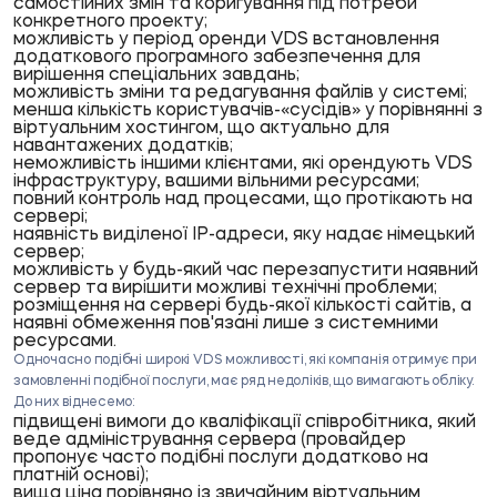
самостійних змін та коригування під потреби
конкретного проекту;
можливість у період
оренди VDS
встановлення
додаткового програмного забезпечення для
вирішення спеціальних завдань;
можливість зміни та редагування файлів у системі;
менша кількість користувачів-«сусідів» у порівнянні з
віртуальним хостингом, що актуально для
навантажених додатків;
неможливість іншими клієнтами, які орендують
VDS
інфраструктуру
, вашими вільними ресурсами;
повний контроль над процесами, що протікають на
сервері;
наявність виділеної IP-адреси, яку надає
німецький
сервер
;
можливість у будь-який час перезапустити наявний
сервер та вирішити можливі технічні проблеми;
розміщення на сервері будь-якої кількості сайтів, а
наявні обмеження пов'язані лише з системними
ресурсами.
Одночасно подібні широкі
VDS можливості
, які компанія отримує при
замовленні подібної послуги, має ряд недоліків, що вимагають обліку.
До них віднесемо:
підвищені вимоги до кваліфікації співробітника, який
веде адміністрування сервера (провайдер
пропонує часто подібні послуги додатково на
платній основі);
вища ціна порівняно із звичайним віртуальним