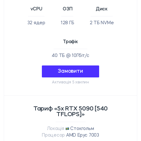
vCPU
ОЗП
Диск
32 ядер
128 ГБ
2 ТБ NVMe
Трафік
40 ТБ @ 10Гбіт/с
Замовити
Активація 5 хвилин
Тариф «5x RTX 5090 [540
TFLOPS]»
Локація
Стокгольм
Процесор
AMD Epyc 7003