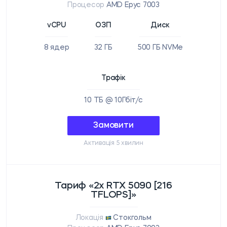
Процесор
AMD Epyc 7003
vCPU
ОЗП
Диск
8 ядер
32 ГБ
500 ГБ NVMe
Трафік
10 ТБ @ 10Гбіт/с
Замовити
Активація 5 хвилин
Тариф «2x RTX 5090 [216
TFLOPS]»
Локація
Стокгольм