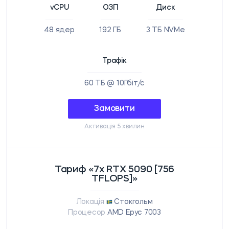
vCPU
ОЗП
Диск
48 ядер
192 ГБ
3 ТБ NVMe
Трафік
60 ТБ @ 10Гбіт/с
Замовити
Активація 5 хвилин
Тариф «7x RTX 5090 [756
TFLOPS]»
Локація
Стокгольм
Процесор
AMD Epyc 7003