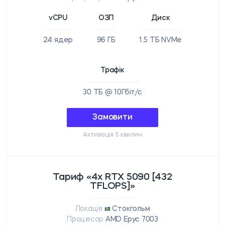
vCPU
ОЗП
Диск
24 ядер
96 ГБ
1.5 ТБ NVMe
Трафік
30 ТБ @ 10Гбіт/с
Замовити
Активація 5 хвилин
Тариф «4x RTX 5090 [432
TFLOPS]»
Локація
Стокгольм
Процесор
AMD Epyc 7003