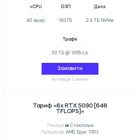
vCPU
ОЗП
Диск
40 ядер
160 ГБ
2.5 ТБ NVMe
Трафік
50 ТБ @ 10Гбіт/с
Замовити
Активація 5 хвилин
Тариф «6x RTX 5090 [648
TFLOPS]»
Локація
Стокгольм
Процесор
AMD Epyc 7003