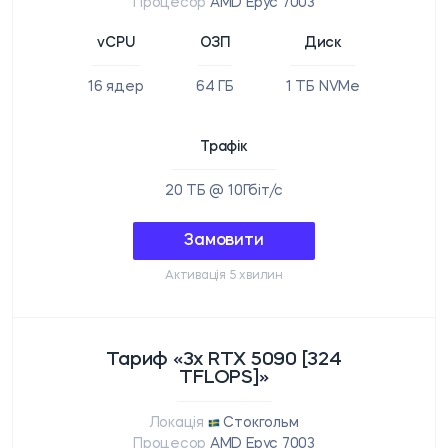
Процесор
AMD Epyc 7003
vCPU
ОЗП
Диск
16 ядер
64 ГБ
1 ТБ NVMe
Трафік
20 ТБ @ 10Гбіт/с
Замовити
Активація 5 хвилин
Тариф «3x RTX 5090 [324
TFLOPS]»
Локація
Стокгольм
Процесор
AMD Epyc 7003