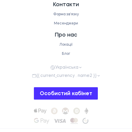
Контакти
Форма звʼязку
Месенджери
Про нас
Локації
Блог
Українська
{{ current_currency . name2 }}
Особистий кабінет