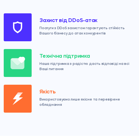
Захист від DDoS-атак
Послуги з DDoS захистом гарантують стійкість
Вашого бізнесу до атак конкурентів
Технічна підтримка
Наша підтримка з радістю дасть відповіді на всі
Ваші питання
Якість
Використовуємо лише якісне та перевірене
обладнання