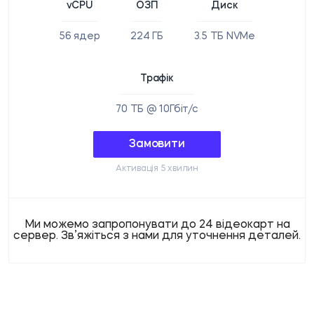
vCPU
ОЗП
Диск
56 ядер
224 ГБ
3.5 ТБ NVMe
Трафік
70 ТБ @ 10Гбіт/с
Замовити
Активація 5 хвилин
Ми можемо запропонувати до 24 відеокарт на
сервер. Зв’яжіться з нами для уточнення деталей.