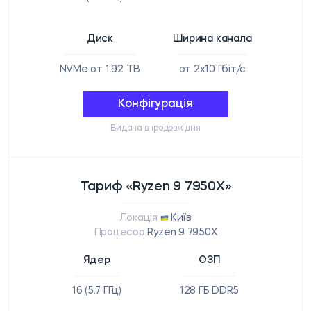
Диск
Ширина канала
NVMe от 1.92 TB
от 2x10 Гбіт/с
Конфігурація
Видача впродовж дня
Тариф «Ryzen 9 7950X»
Локація
Київ
Процесор
Ryzen 9 7950X
Ядер
ОЗП
16 (5.7 ГГц)
128 ГБ DDR5