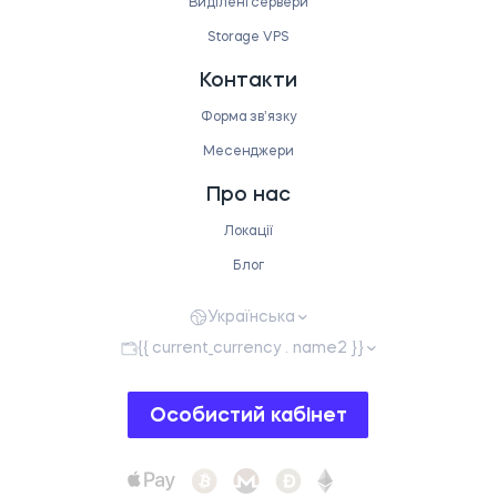
Виділені сервери
Storage VPS
Контакти
Форма звʼязку
Месенджери
Про нас
Локації
Блог
Українська
{{ current_currency . name2 }}
Особистий кабінет