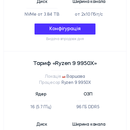
Диск
Ширина канала
NVMe от 3.84 TB
от 2x10 Гбіт/с
Конфігурація
Видача впродовж дня
Тариф «Ryzen 9 9950X»
Локація
Варшава
Процесор
Ryzen 9 9950X
Ядер
ОЗП
16 (5.7 ГГц)
96 ГБ DDR5
Диск
Ширина канала