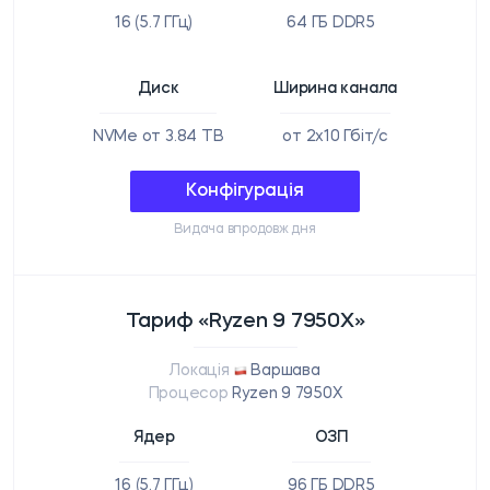
16 (5.7 ГГц)
64 ГБ DDR5
Диск
Ширина канала
NVMe от 3.84 TB
от 2x10 Гбіт/с
Конфігурація
Видача впродовж дня
Тариф «Ryzen 9 7950X»
Локація
Варшава
Процесор
Ryzen 9 7950X
Ядер
ОЗП
16 (5.7 ГГц)
96 ГБ DDR5