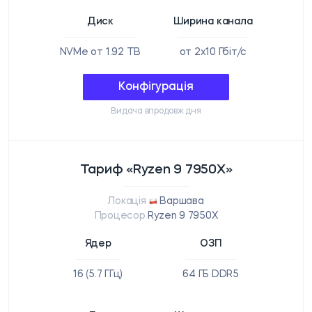
Диск
Ширина канала
NVMe от 1.92 TB
от 2x10 Гбіт/с
Конфігурація
Видача впродовж дня
Тариф «Ryzen 9 7950X»
Локація
Варшава
Процесор
Ryzen 9 7950X
Ядер
ОЗП
16 (5.7 ГГц)
64 ГБ DDR5