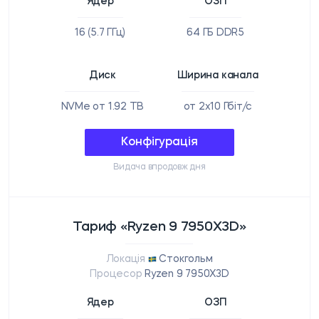
Ядер
ОЗП
16 (5.7 ГГц)
64 ГБ DDR5
Диск
Ширина канала
NVMe от 1.92 TB
от 2x10 Гбіт/с
Конфігурація
Видача впродовж дня
Тариф «Ryzen 9 7950X3D»
Локація
Стокгольм
Процесор
Ryzen 9 7950X3D
Ядер
ОЗП