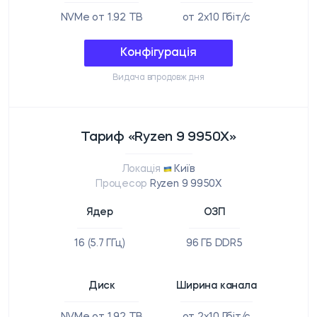
NVMe от 1.92 TB
от 2x10 Гбіт/с
Конфігурація
Видача впродовж дня
Тариф «Ryzen 9 9950X»
Локація
Київ
Процесор
Ryzen 9 9950X
Ядер
ОЗП
16 (5.7 ГГц)
96 ГБ DDR5
Диск
Ширина канала
NVMe от 1.92 TB
от 2x10 Гбіт/с