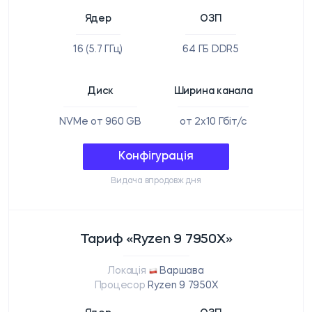
Ядер
ОЗП
16 (5.7 ГГц)
64 ГБ DDR5
Диск
Ширина канала
NVMe от 960 GB
от 2x10 Гбіт/с
Конфігурація
Видача впродовж дня
Тариф «Ryzen 9 7950X»
Локація
Варшава
Процесор
Ryzen 9 7950X