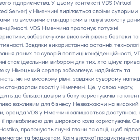
ого підприємства. У цьому контексті VDS (Virtual
ted Server) у Німеччині виділяється своїми суворими
ками та високими стандартами в галузі захисту дани
енційності. VDS Німеччина пропонує потужні
еристики, забезпечуючи високий рівень безпеки та
тивності. Завдяки використанню останніх технологі
ання даних та суворій політиці конфіденційності, V
ині стає ідеальним вибором для тих, хто цінує прива
пеку. Німецький сервер забезпечує надійність та
ність, які на високому рівні, завдяки суворому нагляд
 стандартам якості у Німеччині. Це, у свою чергу,
ить до більшої довіри з боку користувачів та клієнт
ливо важливим для бізнесу. Незважаючи на високий 
и, оренда VDS у Німеччині залишається доступною,
 її привабливою для широкого кола користувачів. Се
 Hostiko, пропонують гнучкі плани та опції, щоб відпо
 вимогам та бюджетам. Крім високої продуктивності