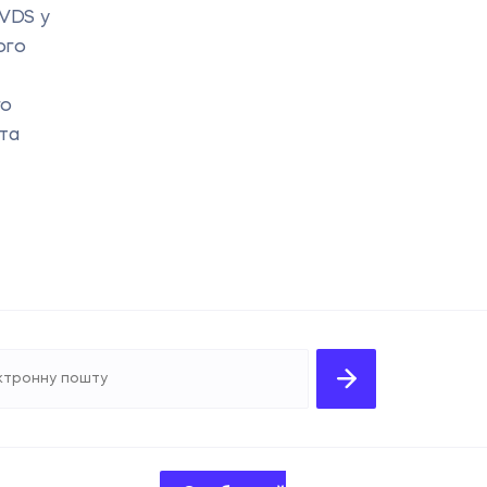
VDS у
ого
го
 та