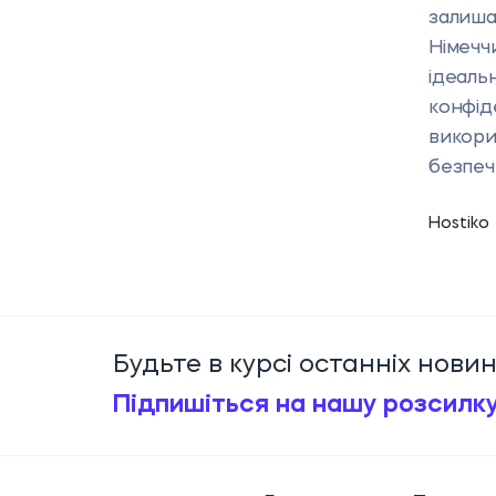
залиша
Німечч
ідеаль
конфід
викори
безпеч
Hostiko
Будьте в курсі останніх новин
Підпишіться на нашу розсилку