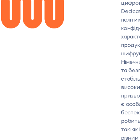
цифров
Dedica
політи
конфід
характ
продук
шифрув
Німечч
та без
стабіль
високим
призвод
є особ
безпек
робить
такі як
різним