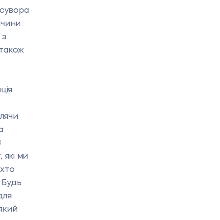
 сувора
ччини
 з
 також
ція
блячи
а
З
 які ми
 хто
 Будь
для
який