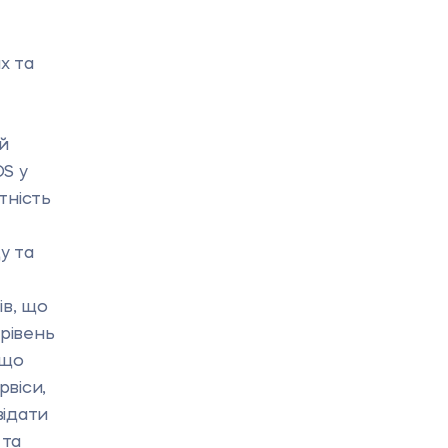
х та
й
DS у
тність
у та
ів, що
рівень
 що
рвіси,
відати
 та