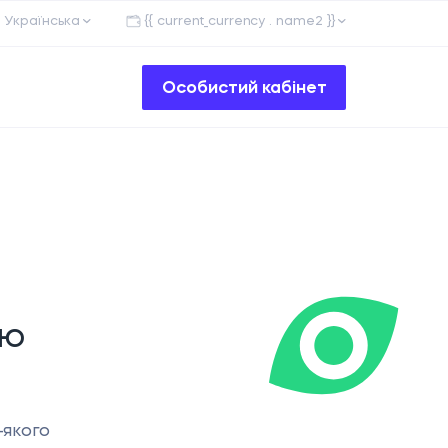
Українська
{{ current_currency . name2 }}
Особистий кабінет
ою
-якого