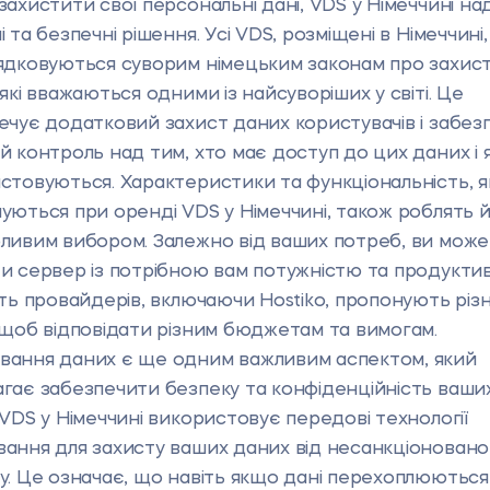
захистити свої персональні дані, VDS у Німеччині на
 та безпечні рішення. Усі VDS, розміщені в Німеччині,
ядковуються суворим німецьким законам про захис
які вважаються одними із найсуворіших у світі. Це
ечує додатковий захист даних користувачів і забез
й контроль над тим, хто має доступ до цих даних і 
стовуються. Характеристики та функціональність, я
уються при оренді VDS у Німеччині, також роблять 
ливим вибором. Залежно від ваших потреб, ви мож
и сервер із потрібною вам потужністю та продуктив
сть провайдерів, включаючи Hostiko, пропонують різн
 щоб відповідати різним бюджетам та вимогам.
ання даних є ще одним важливим аспектом, який
гає забезпечити безпеку та конфіденційність ваши
 VDS у Німеччині використовує передові технології
ання для захисту ваших даних від несанкціоновано
у. Це означає, що навіть якщо дані перехоплюються