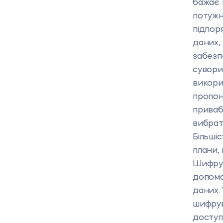
бажає 
потужні
підпор
даних, 
забезп
сувори
викори
пропон
приваб
вибрат
Більші
плани,
Шифрув
допома
даних.
шифрув
доступ