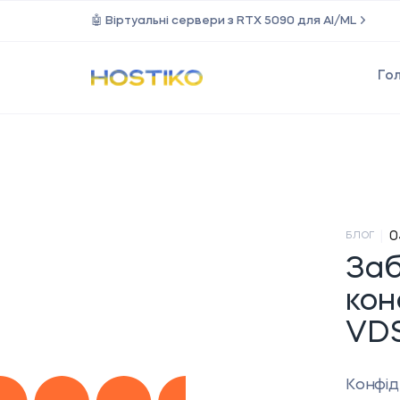
🤖 Віртуальні сервери з RTX 5090 для AI/ML
Го
|
0
БЛОГ
Заб
кон
VDS
Конфід