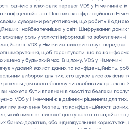
ості, однією з ключових переваг VDS у Німеччині є їх
ка конфіденційності. Політика конфіденційності Німе
 своїми суворими регулятивами, що робить її однією
ійніших і найбезпечніших у світі. Шифрування даних
є важливу роль у захисті інформації та забезпеченні
енційності. VDS у Німеччині використовує передові
огії шифрування, щоб гарантувати, що ваша інформа
хищена у будь-який час. В цілому, VDS у Німеччині
ечує чудовий захист даних та конфіденційність, ро
деальним вибором для тих, хто шукає високоякісне т
е рішення для свого бізнесу чи особистих проектів. 
 ви можете бути впевнені в якості та безпеки послуг,
уємо. VDS у Німеччині є відмінним рішенням для тих,
велике значення безпеці та конфіденційності даних.
нес, який вимагає високої доступності та надійності 
их бізнес-додатків, або індивідуальний користувач, 