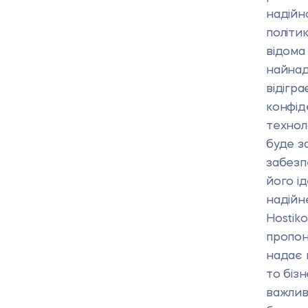
надійн
політи
відома
найнад
відігра
конфід
технол
буде за
забезп
його і
надійн
Hostiko
пропон
надає 
то біз
важлив