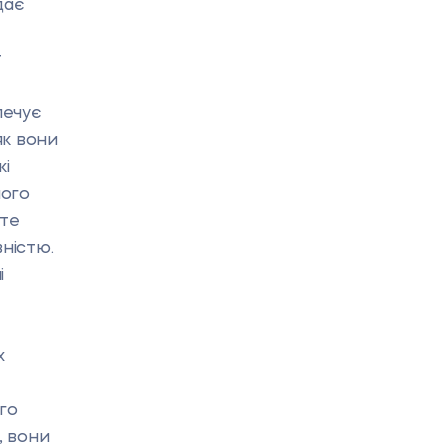
дає
т
печує
як вони
кі
його
ете
ністю.
і
х
го
, вони