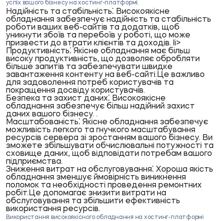
успіх вашого бізнесу на хостинг-платформі.
Надійність та стабільність⁚
Високоякісне
обладнання забезпечує надійність та стабільність
роботи ваших веб-сайтів та додатків, щоб
уникнути збоїв та перебоїв у роботі, що може
призвести до втрати клієнтів та доходів.
li>
Продуктивність⁚
Якісне обладнання має більш
високу продуктивність, що дозволяє обробляти
більше запитів та забезпечувати швидке
завантаження контенту на веб-сайті.Це важливо
для задоволення потреб користувачів та
покращення досвіду користувачів.
Безпека та захист даних⁚
Високоякісне
обладнання забезпечує більш надійний захист
даних вашого бізнесу. .
Масштабованість⁚
Якісне обладнання забезпечує
можливість легкого та гнучкого масштабування
ресурсів сервера зі зростанням вашого бізнесу. Ви
зможете збільшувати обчислювальні потужності та
сховище даних, щоб відповідати потребам вашого
підприємства.
Зниження витрат на обслуговування⁚
Хороша якість
обладнання зменшує ймовірність виникнення
поломок та необхідності проведення ремонтних
робіт.Це допомагає знизити витрати на
обслуговування та збільшити ефективність
використання ресурсів.
Використання високоякісного обладнання на хостинг-платформі