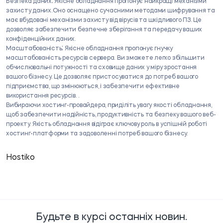
Безпека даних⁚
Якісне обладнання пропонує найкращі механізми
захисту даних.Оно оснащено сучасними методами шифрування та
має вбудовані механізми захисту від вірусів та шкідливого ПЗ. Це
дозволяє забезпечити безпечне зберігання та передачу ваших
конфіденційних даних. ​
Масштабованість⁚
Якісне обладнання пропонує гнучку
масштабованість ресурсів сервера. Ви зможете легко збільшити
обчислювальні потужності та сховище даних у міру зростання
вашого бізнесу. Це дозволяє пристосуватися до потреб вашого
підприємства, що змінюються, і забезпечити ефективне
використання ресурсів. .
Вибираючи хостинг-провайдера, приділіть увагу якості обладнання,
щоб забезпечити надійність, продуктивність та безпеку вашого веб-
проекту. Якість обладнання відіграє ключову роль в успішній роботі
хостинг-платформи та задоволенні потреб вашого бізнесу.
Hostiko
Будьте в курсі останніх новин.