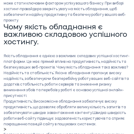
може стати ключовим фактором успіху вашого бізнесу. При виборі
хостинг-провайдера зверніть увагу на якість обладнання, щоб
забезпечити надійну, продуктивну та безпечну роботу вашого веб-
проекту.
Чому якість обладнання є
важливою складовою успішного
хостингу.
Якість обладнання є однією з важливих складових успішної хостинг-
платформи. Це має прямий вплив на продуктивність, надійність та
безпеку ваших веб-проектів. Чому якість обладнання така важлива?
Надійність та стабільність⁚
Якісне обладнання пропонує високу
надійність, забезпечуючи безперебійну роботу ваших веб-сайтів та
додатків.стабільність роботи серверів та зниження ризику
виникнення збоїв та перебоїв у роботі є основою успішної онлайн-
присутності.
Продуктивність⁚
Високоякісне обладнання забезпечує високу
продуктивність, що дозволяє обробляти велику кількість запитів та
забезпечувати швидке завантаження контенту.Швидка швидкість
роботи веб-сайту підвищує задоволеність користувачів та сприяє
покращенню позицій сайту в пошукових системах.
>