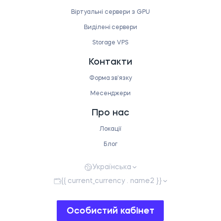
Віртуальні сервери з GPU
Виділені сервери
Storage VPS
Контакти
Форма звʼязку
Месенджери
Про нас
Локації
Блог
Українська
{{ current_currency . name2 }}
Особистий кабінет