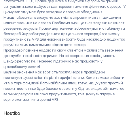
стосується ЦОД. Провайдер може зіткнутися з форс-мажорними
ситуаціями, коли відбувається перевантаження фізичного сервера. У
цьому випадку має бути резервне серверне обладнання.
Масштабованість вказує на здатність справлятися з підвищеним
навантаженням на сервер. Проблема вирішується завдяки наявності
резервних ресурсів. Провайдер повинен забезпечувати стабільну та
безперебійну роботу виділеного віртуального сервера, його високу
продуктивність. VPS для новачків вибрати буде нескладно, якщо чітко
розуміти, яким вимогам має відповідати сервер.
Провайдер повинен надавати своїм клієнтам можливість звернення
до служби технічної підтримки. На всі звернення фахівці мають
швидко реагувати. Технічна підтримка має працювати у
цілодобовому режимі.
Велике значення має вартість послуг. Наразі провайдери
пропонують увазі клієнтів різні тарифні плани. Кожен зможе вибрати
VPS з тарифом, який його найбільше влаштовує. Якщо у вас простий
проект, достатньо буде базового варіанту. Однак, якщо сайт вимагає
великих ресурсів і високої продуктивності, то в цьому випадку не
варто економити на оренді VPS.
Hostiko