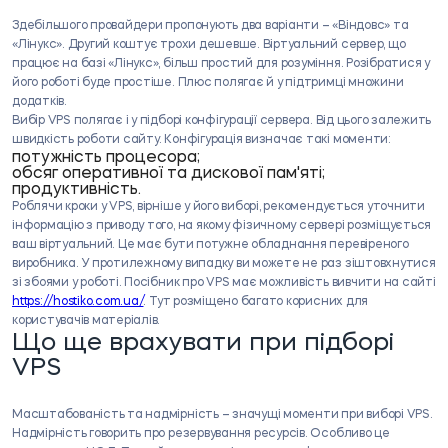
Здебільшого провайдери пропонують два варіанти – «Віндовс» та
«Лінукс». Другий коштує трохи дешевше. Віртуальний сервер, що
працює на базі «Лінукс», більш простий для розуміння. Розібратися у
його роботі буде простіше. Плюс полягає й у підтримці множини
додатків.
Вибір VPS полягає і у підборі конфігурації сервера. Від цього залежить
швидкість роботи сайту. Конфігурація визначає такі моменти:
потужність процесора;
обсяг оперативної та дискової пам'яті;
продуктивність.
Роблячи кроки у VPS, вірніше у його виборі, рекомендується уточнити
інформацію з приводу того, на якому фізичному сервері розміщується
ваш віртуальний. Це має бути потужне обладнання перевіреного
виробника. У протилежному випадку ви можете не раз зіштовхнутися
зі збоями у роботі. Посібник про VPS має можливість вивчити на сайті
https://hostiko.com.ua/
. Тут розміщено багато корисних для
користувачів матеріалів.
Що ще врахувати при підборі
VPS
Масштабованість та надмірність – значущі моменти при виборі VPS.
Надмірність говорить про резервування ресурсів. Особливо це