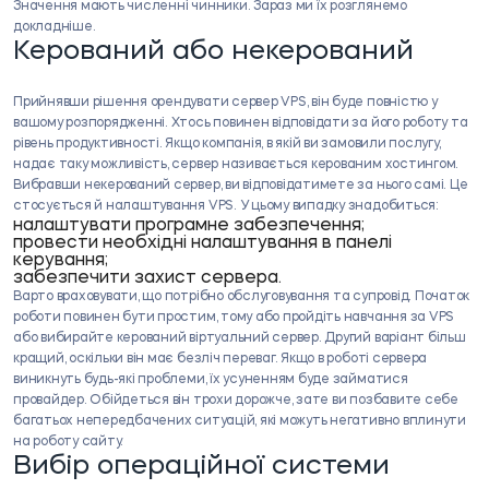
Значення мають численні чинники. Зараз ми їх розглянемо
докладніше.
Керований або некерований
Прийнявши рішення орендувати сервер VPS, він буде повністю у
вашому розпорядженні. Хтось повинен відповідати за його роботу та
рівень продуктивності. Якщо компанія, в якій ви замовили послугу,
надає таку можливість, сервер називається керованим хостингом.
Вибравши некерований сервер, ви відповідатимете за нього самі. Це
стосується й налаштування VPS. У цьому випадку знадобиться:
налаштувати програмне забезпечення;
провести необхідні налаштування в панелі
керування;
забезпечити захист сервера.
Варто враховувати, що потрібно обслуговування та супровід. Початок
роботи повинен бути простим, тому або пройдіть навчання за VPS
або вибирайте керований віртуальний сервер. Другий варіант більш
кращий, оскільки він має безліч переваг. Якщо в роботі сервера
виникнуть будь-які проблеми, їх усуненням буде займатися
провайдер. Обійдеться він трохи дорожче, зате ви позбавите себе
багатьох непередбачених ситуацій, які можуть негативно вплинути
на роботу сайту.
Вибір операційної системи