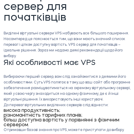
сервер для
початківців
Виділені віртуальні сервери VPS набувають все більшого поширення.
Насамперед це пояснюється тим, що вони мають значний список
переваг і цілком доступну вартість. VPS сервер для початківців –
ідеальне рішення. Зараз ми надамо деякі рекомендації щодо його
вибору.
Які особливості має VPS
Вибираючи перший сервер, вам слід ознайомитися з деякими його
особливостями. Суть VPS полягає в тому, що ваш сайт або програмне
забезпечення розміщуватиметься на окремому віртуальному сервері,
який у свою чергу знаходиться на одному фізичному, де є й інші
віртуальні рішення. Їх використовують інші користувачі.
До переваг віртуальних виділених серверів слід віднести:
висока продуктивність;
різноманітність тарифних планів;
більш доступна вартість у порівнянні з фізичним
сервером.
Отримавши базові знання про VPS, можете приступати до вибору.