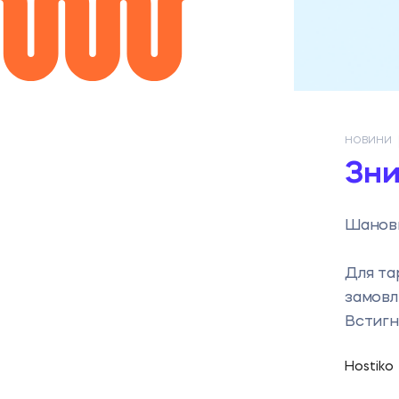
НОВИНИ
Зни
Шановн
Для та
замовл
Встигн
Hostiko