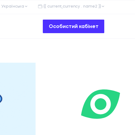
Українська
{{ current_currency . name2 }}
Особистий кабінет