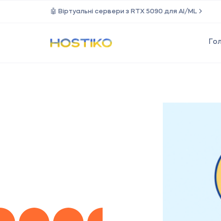
🤖 Віртуальні сервери з RTX 5090 для AI/ML
Го