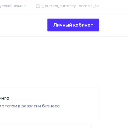
усский язык
{{ current_currency . name2 }}
Личный кабинет
инга
 этапом в развитии бизнеса.