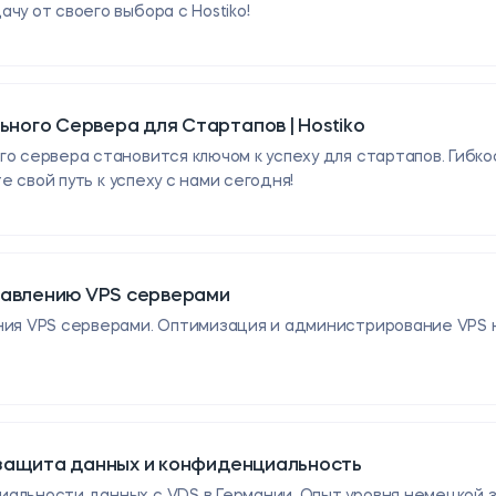
чу от своего выбора с Hostiko!
ого Сервера для Стартапов | Hostiko
о сервера становится ключом к успеху для стартапов. Гибко
те свой путь к успеху с нами сегодня!
равлению VPS серверами
ния VPS серверами. Оптимизация и администрирование VPS 
 защита данных и конфиденциальность
альности данных с VDS в Германии. Опыт уровня немецкой з