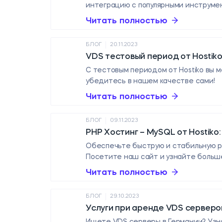
интеграцию с популярными инструмен
Читать полностью
|
БЛОГ
20.11.2023
VDS тестовый период от Hostiko
С тестовым периодом от Hostiko вы 
убедитесь в нашем качестве сами!
Читать полностью
|
БЛОГ
09.11.2023
PHP Хостинг – MySQL от Hostiko
Обеспечьте быструю и стабильную ра
Посетите наш сайт и узнайте больш
Читать полностью
|
БЛОГ
29.10.2023
Услуги при аренде VDS серверов
Ищете VDS серверы в Германии? Узна