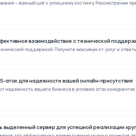
ования – важный шаг к успешному хостингу. Рассмотрение п
ективное взаимодействие с технической поддержк
нической поддержкой. Получите максимум от услуг и ответы
oS-атак для надежности вашей онлайн-присутствия
т надежность вашего бизнеса в условиях атак конкурентов
ь выделенный сервер для успешной реализации кру
веров для эффективного развертывания крупных проектов. 